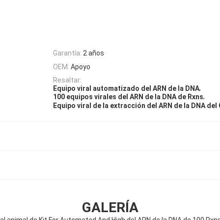
Garantía:
2 años
OEM:
Apoyo
Resaltar:
,
Equipo viral automatizado del ARN de la DNA
,
100 equipos virales del ARN de la DNA de Rxns
Equipo viral de la extracción del ARN de la DNA de
GALERÍA
ral animal de Kit For Automated And High del ARN de la DNA de 100 Rx