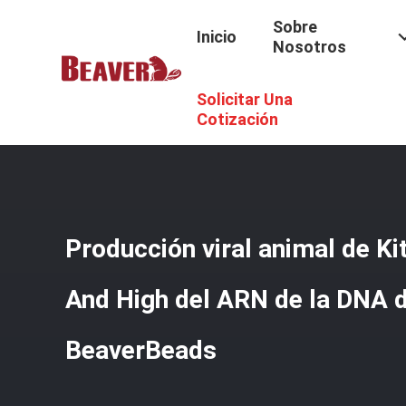
Sobre
Inicio
Nosotros
Solicitar Una
Inicio
/
Productos
/
Equipos Ácidos Nucléicos De La Extr
Cotización
Producción viral animal de K
And High del ARN de la DNA 
BeaverBeads