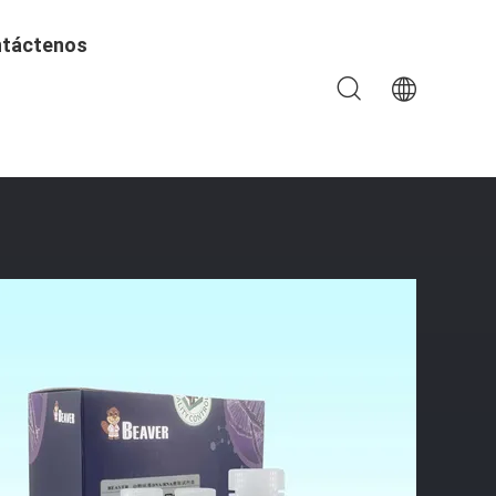
táctenos
ARN De La DNA De 100 Rxns BeaverBeads