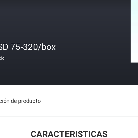
SD 75-320/box
cio
ción de producto
CARACTERISTICAS