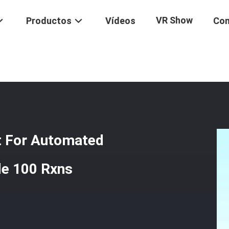
VR Show
Productos
Vídeos
Con
acción
/
Producción Viral Animal De Kit For Automated And High Del 
it For Automated
de 100 Rxns