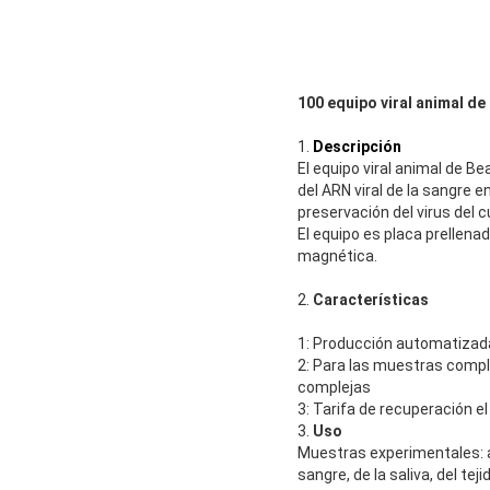
100 equipo viral animal d
1.
Descripción
El equipo viral animal de B
del ARN viral de la sangre en
preservación del virus del cu
El equipo es placa prellena
magnética.
2.
Características
1: Producción automatizada
2: Para las muestras comple
complejas
3: Tarifa de recuperación e
3.
Uso
Muestras experimentales: a
sangre, de la saliva, del tej