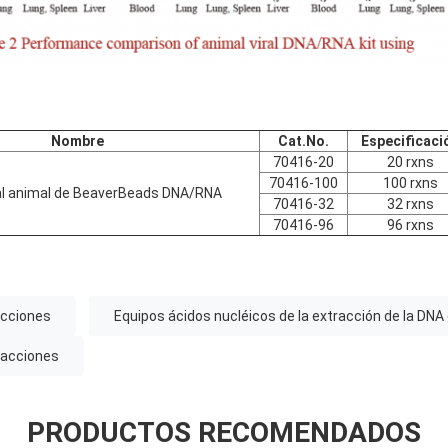
Nombre
Cat.No.
Especificaci
70416-20
20 rxns
70416-100
100 rxns
ral animal de BeaverBeads DNA/RNA
70416-32
32 rxns
70416-96
96 rxns
acciones
Equipos ácidos nucléicos de la extracción de la DNA 
reacciones
PRODUCTOS RECOMENDADOS