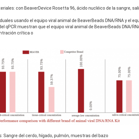
iales: con BeaverDevice Rosetta 96, ácido nucléico de la sangre, saliva
duales usando el equipo viral animal de BeaverBeads DNA/RNA y el equ
 del qPCR muestran que el equipo viral animal de BeaverBeads DNA/RNA
ntración crítica o
: Sangre del cerdo, hígado, pulmón, muestras del bazo