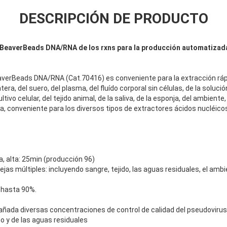
DESCRIPCIÓN DE PRODUCTO
e BeaverBeads DNA/RNA de los rxns para la producción automatizada
eaverBeads DNA/RNA (Cat.70416) es conveniente para la extracción rápi
tera, del suero, del plasma, del fluído corporal sin células, de la solució
ltivo celular, del tejido animal, de la saliva, de la esponja, del ambiente,
da, conveniente para los diversos tipos de extractores ácidos nucléic
, alta: 25min (producción 96)
jas múltiples: incluyendo sangre, tejido, las aguas residuales, el am
l hasta 90%.
ñada diversas concentraciones de control de calidad del pseudoviru
ido y de las aguas residuales