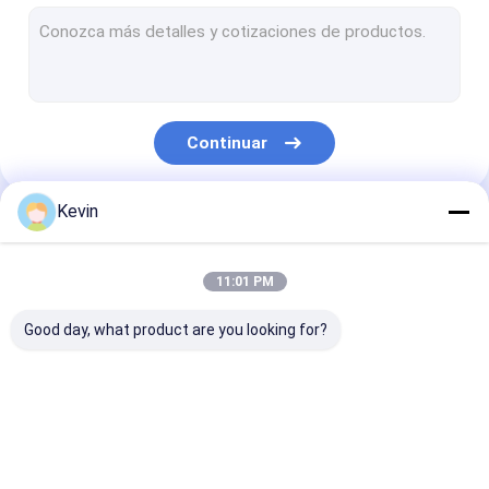
Gotas magnéticas de Streptavidin
NHS activó gotas magnéticas
Gotas magnéticas para la inmunoprecipitación
Continuar
Purificación magnética de la proteína de las gotas
Equipos ácidos nucléicos de la extracción
Kevin
Nuestras Categorías
Equipo de construcción de la biblioteca de la DNA
11:01 PM
Estante de la separación magnética
Good day, what product are you looking for?
Equipos de la colección de la muestra
Materiales consumibles del cultivo celular
Gotas magnéticas de
Gotas magnéticas
Gotas magnéti
Materiales consumibles del laboratorio médico
la silicona
del polímero
la agarosa