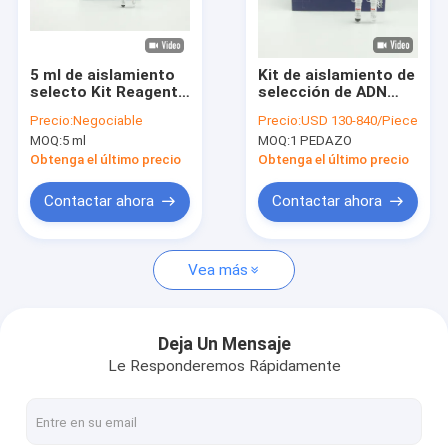
VR Show
Sobre nosotros
5 ml de aislamiento
Kit de aislamiento de
selecto Kit Reagents
selección de ADN
Viaje de la fábrica
de la DNA para
para soporte de
Precio:
Negociable
Precio:
USD 130-840/Piece
seleccionar
construcción de
MOQ:
5 ml
MOQ:
1 PEDAZO
fragmentos de la
bibliotecas de ADN
Control de calidad
DNA con tamaño
OEM
Obtenga el último precio
Obtenga el último precio
específico
Éntrenos en contacto con
Contactar ahora
Contactar ahora
Pida una cita
Vea más
Gotas magnéticas de la silicona
Deja Un Mensaje
Le Responderemos Rápidamente
Gotas magnéticas del polímero
Gotas magnéticas de la agarosa