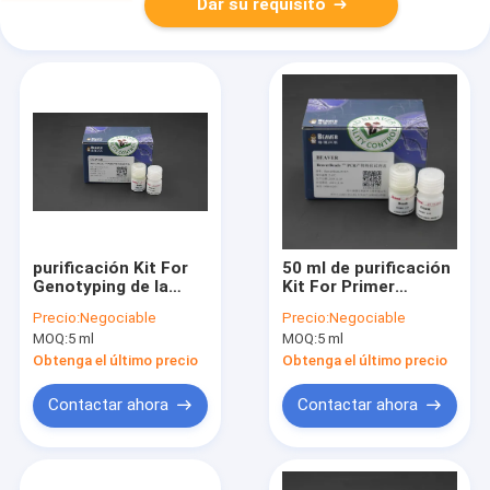
Dar su requisito
purificación Kit For
50 ml de purificación
Genotyping de la
Kit For Primer
polimerización en
Walking de la
Precio:
Negociable
Precio:
Negociable
cadena del equipo de
polimerización en
MOQ:
5 ml
MOQ:
5 ml
construcción de la
cadena
biblioteca de la DNA
Obtenga el último precio
Obtenga el último precio
250ml
Contactar ahora
Contactar ahora