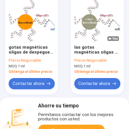
gotas magnéticas
las gotas
oligas de despegue
magnéticas oligas de
del μm 1mL 2,8 para
despegue del μm de 2
Precio:
Negociable
Precio:
Negociable
el equipo de
ml 2,8 capturan el
MOQ:
1 ml
MOQ:
1 ml
construcción de la
mRNA de alta calidad
biblioteca de la DNA
Obtenga el último precio
Obtenga el último precio
FDA
Contactar ahora
Contactar ahora
Ahorre su tiempo
Permítanos contactar con los mejores
productos con usted.