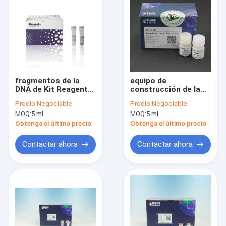
fragmentos de la
equipo de
DNA de Kit Reagents
construcción de la
For Selecting del
biblioteca de la DNA
Precio:
Negociable
Precio:
Negociable
aislamiento de la
del equipo de la
MOQ:
5 ml
MOQ:
5 ml
DNA de 60 ml
purificación del
producto de la
Obtenga el último precio
Obtenga el último precio
polimerización en
cadena de 5 ml para
Contactar ahora
Contactar ahora
la construcción de la
biblioteca de la DNA
Hogar
Productos
Videos