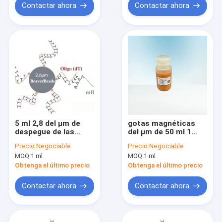
Contactar ahora
Contactar ahora
5 ml 2,8 del μm de
gotas magnéticas
despegue de las
del μm de 50 ml 1
gotas de la DNA de
juntadas con
Precio:
Negociable
Precio:
Negociable
construcción
despegue oligo
MOQ:
1 ml
MOQ:
1 ml
magnética oliga Kit
Capture High Quality
Obtenga el último precio
Obtenga el último precio
mRNA de la
biblioteca
Contactar ahora
Contactar ahora