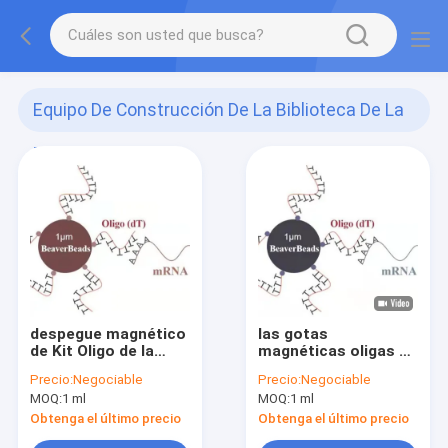
Equipo De Construcción De La Biblioteca De La
DNA
(16)
despegue magnético
las gotas
de Kit Oligo de la
magnéticas oligas de
construcción de la
despegue del μm de 2
Precio:
Negociable
Precio:
Negociable
biblioteca de la DNA
ml 1 capturan el
MOQ:
1 ml
MOQ:
1 ml
de 5 del ml 1 gotas
mRNA de alta calidad
del μm ata mRNA A
Obtenga el último precio
Obtenga el último precio
polivinílica