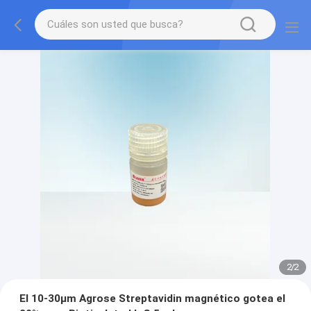
2
/
2
El 10-30μm Agrose Streptavidin magnético gotea el