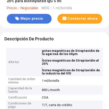
20% para Biotinylated IgG 5 ml
Precio：Negociable
MOQ：1 ml/botella
Mejor precio
Contactar ahora
Descripción De Producto
gotas magnéticas de Streptavidin de
la agarosa de los 30μm
,
Gotas magnéticas de Streptavidin el
Alta luz
20%
,
Gotas magnéticas de Streptavidin de
la industria del IVD
Cantidad de orden
1 ml/botella
mínima
Capacidad de la
850 L/month
fuente
Certificación
COA
Condiciones de
T/T, carta de crédito
pago