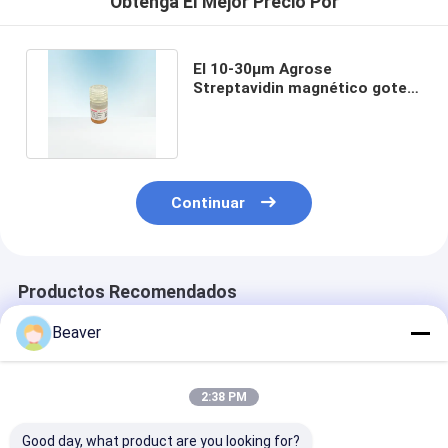
Obtenga El Mejor Precio Por
El 10-30μm Agrose
Streptavidin magnético gotea
el 20% para Biotinylated IgG 5
ml
Continuar
Productos Recomendados
Beaver
2:38 PM
Good day, what product are you looking for?